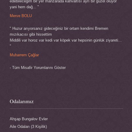
edebileceğim bir yer manzarada kahvaltısı ayrı bir güzel oluyor
yani hem dağ... "
Merve BOLU
" Huzur arıyorsanız gideceğiniz bir ortam kendimi Bremen
mızıkacısı gibi hissettim
Middili var horoz var kedi var köpek var hepsinin günlük ziyareti...
"
Muharrem Çağlar
- Tüm Misafir Yorumlarını Göster
Odalarımız
Ahşap Bungalov Evler
Aile Odaları (3 Kişilik)