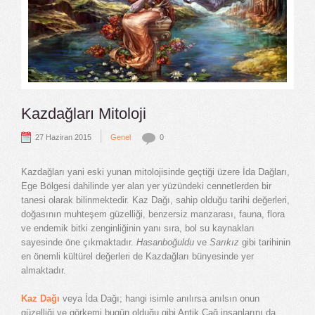
Kazdağları Mitoloji
|
27 Haziran 2015
Genel
0
Kazdağları yani eski yunan mitolojisinde geçtiği üzere İda Dağları,
Ege Bölgesi dahilinde yer alan yer yüzündeki cennetlerden bir
tanesi olarak bilinmektedir. Kaz Dağı, sahip olduğu tarihi değerleri,
doğasının muhteşem güzelliği, benzersiz manzarası, fauna, flora
ve endemik bitki zenginliğinin yanı sıra, bol su kaynakları
sayesinde öne çıkmaktadır.
Hasanboğuldu
ve
Sarıkız
gibi tarihinin
en önemli kültürel değerleri de Kazdağları bünyesinde yer
almaktadır.
Kaz Dağı
veya İda Dağı; hangi isimle anılırsa anılsın onun
güzelliği ve görkemi bugün olduğu gibi Antik Çağ insanlarını da