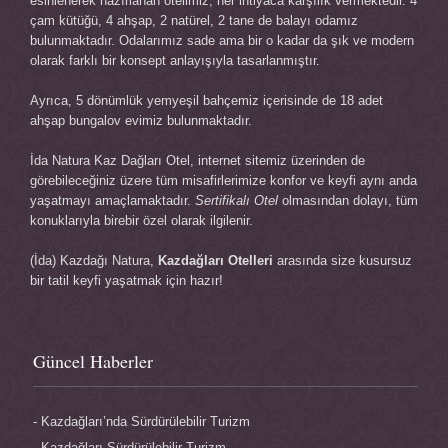
esinlenerek hazırlanan otelimiz, her ihtiyaca karşılık vermektedir. 4
çam kütüğü, 4 ahşap, 2 natürel, 2 tane de balayı odamız
bulunmaktadır. Odalarımız sade ama bir o kadar da şık ve modern
olarak farklı bir konsept anlayışıyla tasarlanmıştır.
Ayrıca, 5 dönümlük yemyeşil bahçemiz içerisinde de 18 adet
ahşap bungalov evimiz bulunmaktadır.
İda Natura
Kaz Dağları Otel
, internet sitemiz üzerinden de
görebileceğiniz üzere tüm misafirlerimize konfor ve keyfi aynı anda
yaşatmayı amaçlamaktadır.
Sertifikalı Otel
olmasından dolayı, tüm
konuklarıyla birebir özel olarak ilgilenir.
(İda) Kazdağı Natura,
Kazdağları Otelleri
arasında size kusursuz
bir tatil keyfi yaşatmak için hazır!
Güncel Haberler
Kazdağları’nda Sürdürülebilir Turizm
Kazdağları Sürdürülebilir Turizm