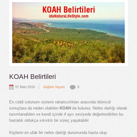
KOAH Belirtileri
|
07 Mart 2016
Sağlıklı Yaşam
0
En ciddi solunum sistemi rahatsızlıkları arasında ölümcül
sonuçlara da neden olabilen
KOAH
da bulunur. Nefes darlığı olarak
tanımlanabilen ve kendi içinde 4 ayrı seviyede değerlendirilen bu
hastalık oldukça sıkıntılı bir süreç yaşatabilir.
Kişilerin en ufak bir nefes darlığı durumunda hasta olup