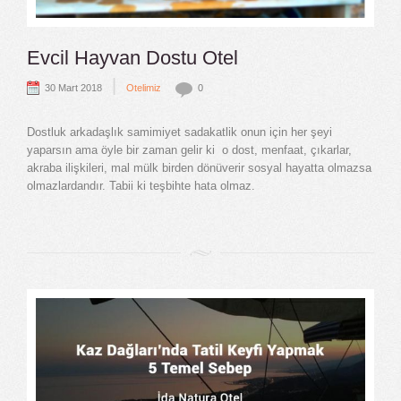
Evcil Hayvan Dostu Otel
|
30 Mart 2018
Otelimiz
0
Dostluk arkadaşlık samimiyet sadakatlik onun için her şeyi
yaparsın ama öyle bir zaman gelir ki o dost, menfaat, çıkarlar,
akraba ilişkileri, mal mülk birden dönüverir sosyal hayatta olmazsa
olmazlardandır. Tabii ki teşbihte hata olmaz.