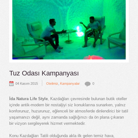
Tuz Odası Kampanyası
|
04 Kasım 2015
Otelimiz
,
Kampanyalar
0
İda Natura Life Style
, Kazdağları çevresinde bulunan butik oteller
içinde antik-modern bir nostaljiyi siz konuklarına sunarken, yalnız
konforunuz, huzurunuz, eğlenceli bir atmosferde dinlendirici bir tatil
yaşamanızı değil, aynı zamanda sağlığınızı da ön plana çıkaran
bir vizyon sergileyerek hizmet vermektedir.
Konu Kazdağları Tatili olduğunda akla ilk gelen temiz hava,