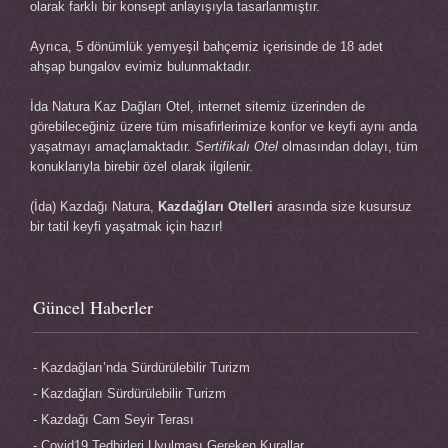
olarak farklı bir konsept anlayışıyla tasarlanmıştır.
Ayrıca, 5 dönümlük yemyeşil bahçemiz içerisinde de 18 adet
ahşap bungalov evimiz bulunmaktadır.
İda Natura
Kaz Dağları Otel
, internet sitemiz üzerinden de
görebileceğiniz üzere tüm misafirlerimize konfor ve keyfi aynı anda
yaşatmayı amaçlamaktadır.
Sertifikalı Otel
olmasından dolayı, tüm
konuklarıyla birebir özel olarak ilgilenir.
(İda) Kazdağı Natura,
Kazdağları Otelleri
arasında size kusursuz
bir tatil keyfi yaşatmak için hazır!
Güncel Haberler
Kazdağları’nda Sürdürülebilir Turizm
Kazdağları Sürdürülebilir Turizm
Kazdağı Cam Seyir Terası
Covid19 Tedbirleri Uyulması Gereken Kurallar