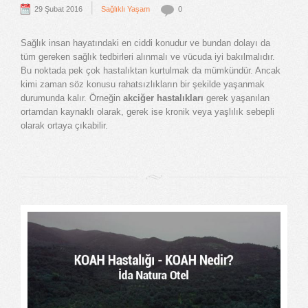
|
29 Şubat 2016
Sağlıklı Yaşam
0
Sağlık insan hayatındaki en ciddi konudur ve bundan dolayı da
tüm gereken sağlık tedbirleri alınmalı ve vücuda iyi bakılmalıdır.
Bu noktada pek çok hastalıktan kurtulmak da mümkündür. Ancak
kimi zaman söz konusu rahatsızlıkların bir şekilde yaşanmak
durumunda kalır. Örneğin
akciğer hastalıkları
gerek yaşanılan
ortamdan kaynaklı olarak, gerek ise kronik veya yaşlılık sebepli
olarak ortaya çıkabilir.