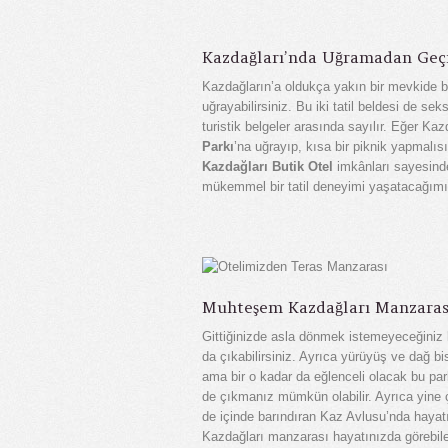
Kazdağları’nda Uğramadan Ge
Kazdağların’a oldukça yakın bir mevkide bu
uğrayabilirsiniz. Bu iki tatil beldesi de s
turistik belgeler arasında sayılır. Eğer Ka
Parkı
’na uğrayıp, kısa bir piknik yapmalıs
Kazdağları Butik Otel
imkânları sayesinde 
mükemmel bir tatil deneyimi yaşatacağımı
Muhteşem Kazdağları Manzaras
Gittiğinizde asla dönmek istemeyeceğiniz b
da çıkabilirsiniz. Ayrıca yürüyüş ve dağ bi
ama bir o kadar da eğlenceli olacak bu par
de çıkmanız mümkün olabilir. Ayrıca yine
de içinde barındıran Kaz Avlusu’nda hayat
Kazdağları manzarası hayatınızda görebile