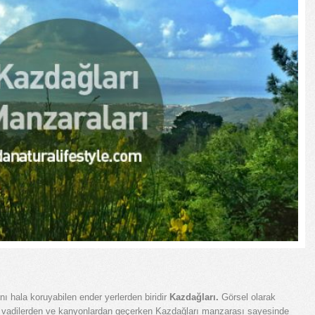
ını hala koruyabilen ender yerlerden biridir
Kazdağları.
Görsel olarak
n, vadilerden ve kanyonlardan geçerken Kazdağları manzarası sayesinde