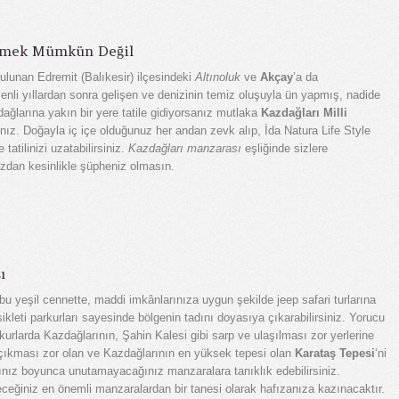
çmek Mümkün Değil
lunan Edremit (Balıkesir) ilçesindeki
Altınoluk
ve
Akçay
’a da
eksenli yıllardan sonra gelişen ve denizinin temiz oluşuyla ün yapmış, nadide
zdağlarına yakın bir yere tatile gidiyorsanız mutlaka
Kazdağları Milli
ınız. Doğayla iç içe olduğunuz her andan zevk alıp, İda Natura Life Style
tatilinizi uzatabilirsiniz.
Kazdağları manzarası
eşliğinde sizlere
zdan kesinlikle şüpheniz olmasın.
ı
u yeşil cennette, maddi imkânlarınıza uygun şekilde jeep safari turlarına
sikleti parkurları sayesinde bölgenin tadını doyasıya çıkarabilirsiniz. Yorucu
kurlarda Kazdağlarının, Şahin Kalesi gibi sarp ve ulaşılması zor yerlerine
 çıkması zor olan ve Kazdağlarının en yüksek tepesi olan
Karataş Tepesi
‘ni
ınız boyunca unutamayacağınız manzaralara tanıklık edebilirsiniz.
ceğiniz en önemli manzaralardan bir tanesi olarak hafızanıza kazınacaktır.