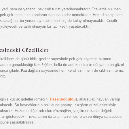
yerli hem de yabancı pek çok turist yararlanmaktadır. Otellerde bulunan
e pek çok tesis size kapılarını sonuna kadar açmaktadır. Hem dinlenip hem
acağınız bu yerden ayrılabilmeniz hiç de kolay olmayacaktır. Çeşitli
yüleyecek ve tarifi olmayan bir tatil keyfi yaşatacaktır.
esindeki Güzellikler
reli hem de günü birlik geziler sayesinde pek çok ziyaretçi akınına
masının gerçekleştiği
Kazdağları
, belki de asıl kendisinin dünyanın en güzel
arça gibidir.
Kazdağları
sayesinde hem kendinizin hem de cildinizin temiz
niz.
ğiniz küçük göletler (örneğin:
Hasanboğuldu
), akarsular, hayvan varlığı
ırakacak. Su kaynaklarının bolluğuna şaşırıp, rüzgârın güzel esintisiyle
caksınız. Huzurun diğer adı olan
Kazdağları
, yeşilin ne kadar değerli
ekrar gösterecek. Truva atının da ana malzemesi olan ve dünya da sadece
üne şaşırabilirsiniz.