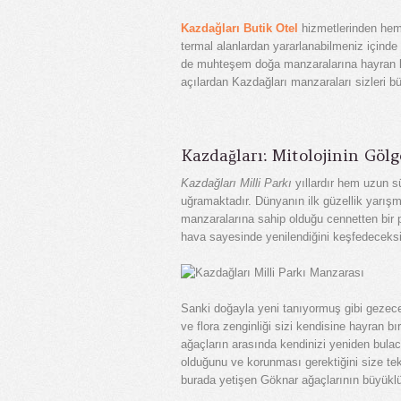
Kazdağları Butik Otel
hizmetlerinden hem 
termal alanlardan yararlanabilmeniz içind
de muhteşem doğa manzaralarına hayran kal
açılardan Kazdağları manzaraları sizleri bü
Kazdağları: Mitolojinin Gölg
Kazdağları Milli Parkı
yıllardır hem uzun sü
uğramaktadır. Dünyanın ilk güzellik yarış
manzaralarına sahip olduğu cennetten bir p
hava sayesinde yenilendiğini keşfedeceksi
Sanki doğayla yeni tanıyormuş gibi gezece
ve flora zenginliği sizi kendisine hayran b
ağaçların arasında kendinizi yeniden bula
olduğunu ve korunması gerektiğini size t
burada yetişen Göknar ağaçlarının büyüklüğ