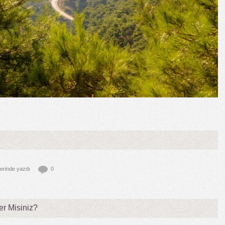
lerinde
yazdı
0
r Misiniz?