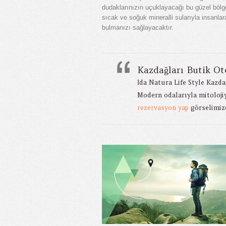
dudaklarınızın uçuklayacağı bu güzel bölge 
sıcak ve soğuk mineralli sularıyla insanla
bulmanızı sağlayacaktır.
Kazdağları Butik Ote
İda Natura Life Style Kazda
Modern odalarıyla mitoloji
rezervasyon yap
görselimize