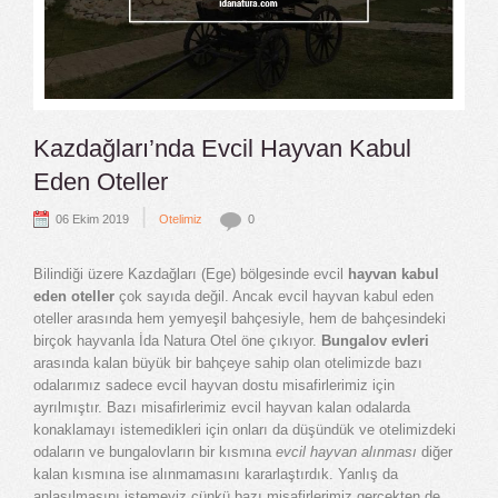
Kazdağları’nda Evcil Hayvan Kabul
Eden Oteller
|
06 Ekim 2019
Otelimiz
0
Bilindiği üzere Kazdağları (Ege) bölgesinde evcil
hayvan kabul
eden oteller
çok sayıda değil. Ancak evcil hayvan kabul eden
oteller arasında hem yemyeşil bahçesiyle, hem de bahçesindeki
birçok hayvanla İda Natura Otel öne çıkıyor.
Bungalov evleri
arasında kalan büyük bir bahçeye sahip olan otelimizde bazı
odalarımız sadece evcil hayvan dostu misafirlerimiz için
ayrılmıştır. Bazı misafirlerimiz evcil hayvan kalan odalarda
konaklamayı istemedikleri için onları da düşündük ve otelimizdeki
odaların ve bungalovların bir kısmına
evcil hayvan alınması
diğer
kalan kısmına ise alınmamasını kararlaştırdık. Yanlış da
anlaşılmasını istemeyiz çünkü bazı misafirlerimiz gerçekten de