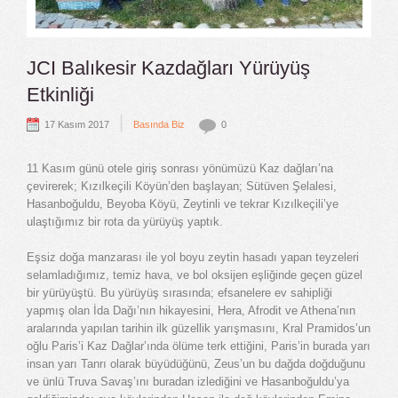
JCI Balıkesir Kazdağları Yürüyüş
Etkinliği
|
17 Kasım 2017
Basında Biz
0
11 Kasım günü otele giriş sonrası yönümüzü Kaz dağları’na
çevirerek; Kızılkeçili Köyün’den başlayan; Sütüven Şelalesi,
Hasanboğuldu, Beyoba Köyü, Zeytinli ve tekrar Kızılkeçili’ye
ulaştığımız bir rota da yürüyüş yaptık.
Eşsiz doğa manzarası ile yol boyu zeytin hasadı yapan teyzeleri
selamladığımız, temiz hava, ve bol oksijen eşliğinde geçen güzel
bir yürüyüştü. Bu yürüyüş sırasında; efsanelere ev sahipliği
yapmış olan İda Dağı’nın hikayesini, Hera, Afrodit ve Athena’nın
aralarında yapılan tarihin ilk güzellik yarışmasını, Kral Pramidos’un
oğlu Paris’i Kaz Dağlar’ında ölüme terk ettiğini, Paris’in burada yarı
insan yarı Tanrı olarak büyüdüğünü, Zeus’un bu dağda doğduğunu
ve ünlü Truva Savaş’ını buradan izlediğini ve Hasanboğuldu’ya