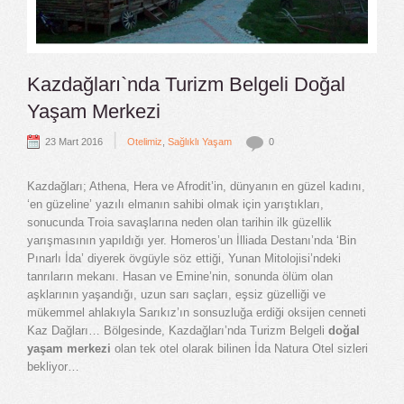
Kazdağları`nda Turizm Belgeli Doğal
Yaşam Merkezi
|
23 Mart 2016
Otelimiz
,
Sağlıklı Yaşam
0
Kazdağları; Athena, Hera ve Afrodit’in, dünyanın en güzel kadını,
‘en güzeline’ yazılı elmanın sahibi olmak için yarıştıkları,
sonucunda Troia savaşlarına neden olan tarihin ilk güzellik
yarışmasının yapıldığı yer. Homeros’un İlliada Destanı’nda ‘Bin
Pınarlı İda’ diyerek övgüyle söz ettiği, Yunan Mitolojisi’ndeki
tanrıların mekanı. Hasan ve Emine’nin, sonunda ölüm olan
aşklarının yaşandığı, uzun sarı saçları, eşsiz güzelliği ve
mükemmel ahlakıyla Sarıkız’ın sonsuzluğa erdiği oksijen cenneti
Kaz Dağları… Bölgesinde, Kazdağları’nda Turizm Belgeli
doğal
yaşam merkezi
olan tek otel olarak bilinen İda Natura Otel sizleri
bekliyor…