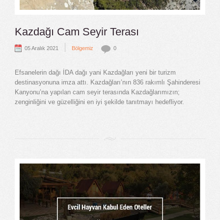
Kazdağı Cam Seyir Terası
|
05 Aralık 2021
Bölgemiz
0
Efsanelerin dağı İDA dağı yani Kazdağları yeni bir turizm
destinasyonuna imza attı. Kazdağları’nın 836 rakımlı Şahinderesi
Kanyonu’na yapılan cam seyir terasında Kazdağlarımızın;
zenginliğini ve güzelliğini en iyi şekilde tanıtmayı hedefliyor.