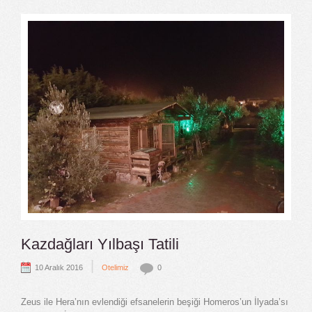
Kazdağları Yılbaşı Tatili
|
10 Aralık 2016
Otelimiz
0
Zeus ile Hera’nın evlendiği efsanelerin beşiği Homeros’un İlyada’sı