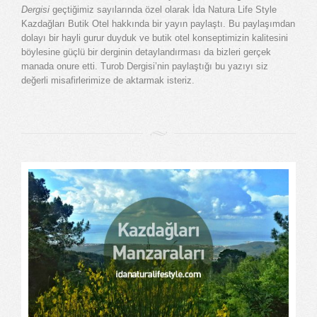
Dergisi
geçtiğimiz sayılarında özel olarak İda Natura Life Style
Kazdağları Butik Otel hakkında bir yayın paylaştı. Bu paylaşımdan
dolayı bir hayli gurur duyduk ve butik otel konseptimizin kalitesini
böylesine güçlü bir derginin detaylandırması da bizleri gerçek
manada onure etti. Turob Dergisi’nin paylaştığı bu yazıyı siz
değerli misafirlerimize de aktarmak isteriz.