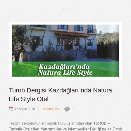
Turob Dergisi Kazdağları`nda Natura
Life Style Otel
|
17 Aralık 2015
Basında Biz
0
Turizm sektörünün en büyük kuruluşlarından olan
TUROB –
Turistik Otelciler, Yatırımcılar ve İşletmeciler Birliği
‘ne ait
Turob