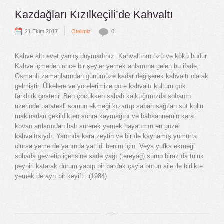
Kazdağları Kızılkeçili’de Kahvaltı
|
21 Ekim 2017
Otelimiz
0
Kahve altı evet yanlış duymadınız. Kahvaltının özü ve kökü budur.
Kahve içmeden önce bir şeyler yemek anlamına gelen bu ifade,
Osmanlı zamanlarından günümüze kadar değişerek kahvaltı olarak
gelmiştir. Ülkelere ve yörelerimize göre kahvaltı kültürü çok
farklılık gösterir. Ben çocukken sabah kalktığımızda sobanın
üzerinde patatesli somun ekmeği kızartıp sabah sağılan süt kollu
makinadan çekildikten sonra kaymağını ve babaannemin kara
kovan arılarından balı sürerek yemek hayatımın en güzel
kahvaltısıydı. Yanında kara zeytin ve bir de kaynamış yumurta
olursa yeme de yanında yat idi benim için. Veya yufka ekmeği
sobada gevretip içerisine sade yağı (tereyağ) sürüp biraz da tuluk
peyniri katarak dürüm yapıp bir bardak çayla bütün aile ile birlikte
yemek de ayrı bir keyifti. (1984)