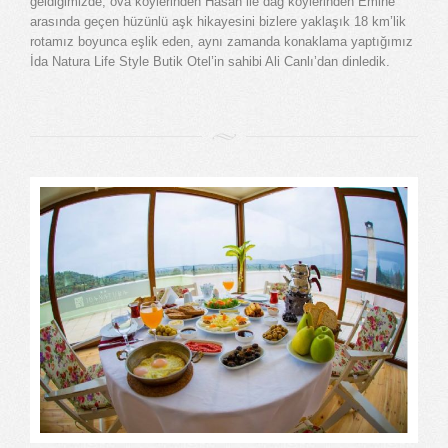
geldiğimizde; ova köylerinden Hasan ile dağ köylerinden Emine
arasında geçen hüzünlü aşk hikayesini bizlere yaklaşık 18 km’lik
rotamız boyunca eşlik eden, aynı zamanda konaklama yaptığımız
İda Natura Life Style Butik Otel’in sahibi Ali Canlı’dan dinledik.